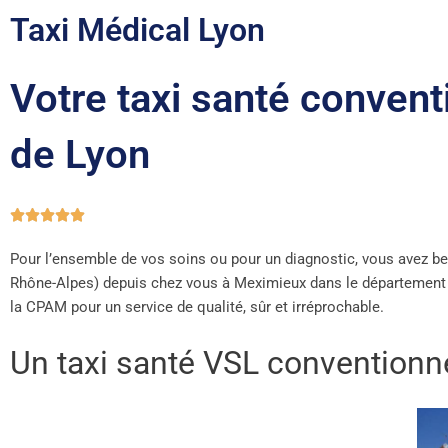
Taxi Médical Lyon
Votre taxi santé conven
de Lyon
N





o
Pour l’ensemble de vos soins ou pour un diagnostic, vous avez be
t
Rhône-Alpes) depuis chez vous à Meximieux dans le
département d
é
la CPAM pour un service de qualité, sûr et irréprochable.
5
s
Un taxi santé VSL conventionn
u
r
5